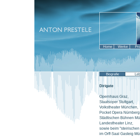
Home
Werke
Pr
Biografie
Leb
Dirigate
Opernhaus Graz,
Staatsoper Stuttgart,
Volkstheater München,
Pocket Opera Nürnberg 
Städtischen Bühnen Mün
Landestheater Linz,
sowie beim "steirischen 
im Orff-Saal Gasteig Mü